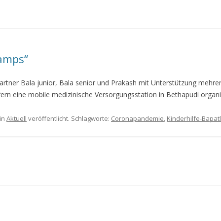
amps“
rtner Bala junior, Bala senior und Prakash mit Unterstützung mehrer
fern eine mobile medizinische Versorgungsstation in Bethapudi organi
in
Aktuell
veröffentlicht. Schlagworte:
Coronapandemie
,
Kinderhilfe-Bapat